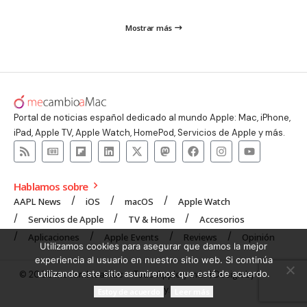
Mostrar más
Portal de noticias español dedicado al mundo Apple: Mac, iPhone,
iPad, Apple TV, Apple Watch, HomePod, Servicios de Apple y más.
Hablamos sobre
AAPL News
iOS
macOS
Apple Watch
Servicios de Apple
TV & Home
Accesorios
Aplicaciones
Apple Events
Reviews
Opinión
Utilizamos cookies para asegurar que damos la mejor
experiencia al usuario en nuestro sitio web. Si continúa
utilizando este sitio asumiremos que está de acuerdo.
© 2008 mecambioaMac – Todo Apple y más | Design by
UNXON
Agency
.
Estoy de acuerdo
Leer más