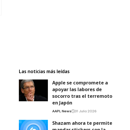
Las noticias más leídas
Apple se compromete a
apoyar las labores de
socorro tras el terremoto
en Japón
AAPL News
31 Julio 2026
Shazam ahora te permite
mandar stickers con la