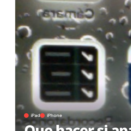
iPad
iPhone
Que hacer si apa