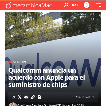
Aa
AAPL News
Qualcomm anuncia un
acuerdo con Apple para el
suministro de chips
1 Min De Lectura
By
Alfonso Sanchez Gutierrez
12 Septiembre 2023