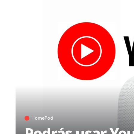
HomePod
Podrás usar You