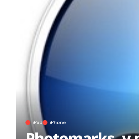
iPad
iPhone
Photomarks, y m