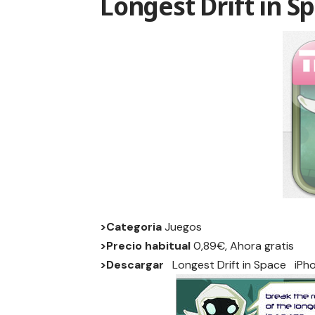
Longest Drift in S
>Categoria
Juegos
>Precio habitual
0,89€, Ahora gratis
>Descargar
Longest Drift in Space
iPh