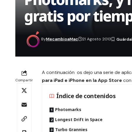
gratis por tiem
By
MecambioaMac
21 Agosto 2013
A continuación os dejo una serie de apl
para iPad e iPhone en la App Store
con 
Compartir
Índice de contenidos
Photomarks
Longest Drift in Space
Turbo Grannies