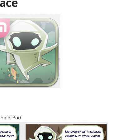
pace
one
e
iPad