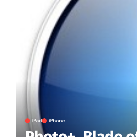
iPad
iPhone
Photo+, Blade o