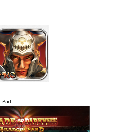
e
iPad