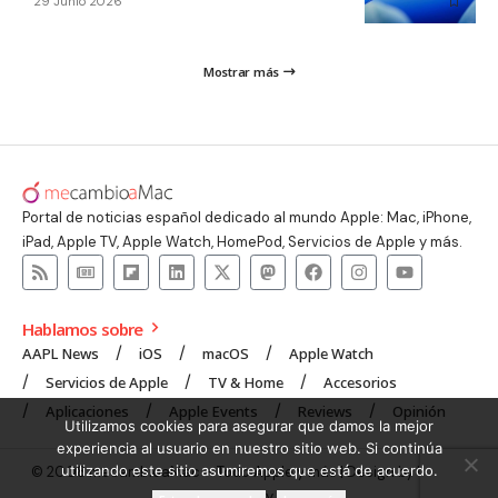
29 Junio 2026
Mostrar más
Portal de noticias español dedicado al mundo Apple: Mac, iPhone,
iPad, Apple TV, Apple Watch, HomePod, Servicios de Apple y más.
Hablamos sobre
AAPL News
iOS
macOS
Apple Watch
Servicios de Apple
TV & Home
Accesorios
Aplicaciones
Apple Events
Reviews
Opinión
Utilizamos cookies para asegurar que damos la mejor
experiencia al usuario en nuestro sitio web. Si continúa
utilizando este sitio asumiremos que está de acuerdo.
© 2008 mecambioaMac – Todo Apple y más | Design by
UNXON
Agency
.