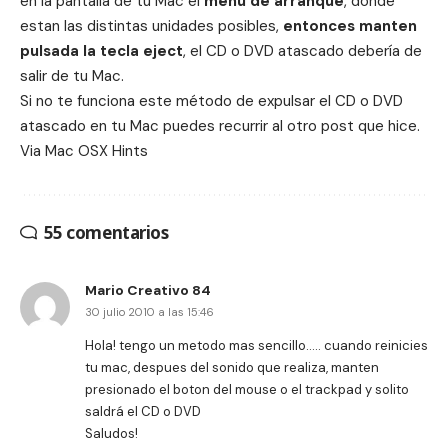
en la pantalla de tu Mac el
menu de arranque
, donde
estan las distintas unidades posibles,
entonces manten
pulsada la tecla eject
, el CD o DVD atascado debería de
salir de tu Mac.
Si no te funciona este método de expulsar el CD o DVD
atascado en tu Mac puedes recurrir al otro post que hice.
Via
Mac OSX Hints
55 comentarios
Mario Creativo 84
30 julio 2010 a las 15:46
Hola! tengo un metodo mas sencillo….. cuando reinicies
tu mac, despues del sonido que realiza, manten
presionado el boton del mouse o el trackpad y solito
saldrá el CD o DVD
Saludos!