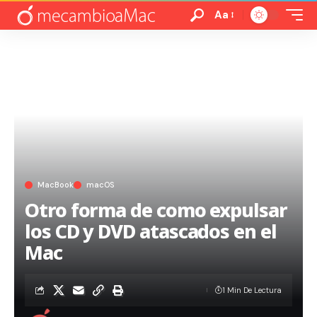
Aa
MacBook
macOS
Otro forma de como expulsar
los CD y DVD atascados en el
Mac
1 Min De Lectura