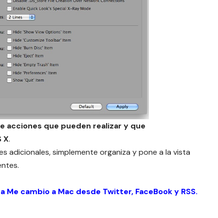
e acciones que pueden realizar y que
S X
.
s adicionales, simplemente organiza y pone a la vista
ntes.
 a Me cambio a Mac desde
Twitter
,
FaceBook
y
RSS
.