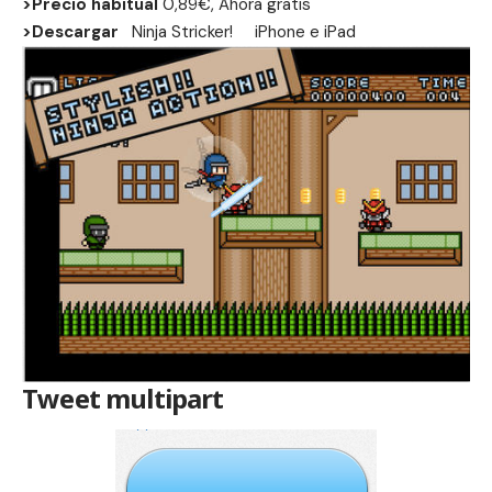
>Precio habitual
0,89€, Ahora gratis
>Descargar
Ninja Stricker!
iPhone
e
iPad
Tweet multipart