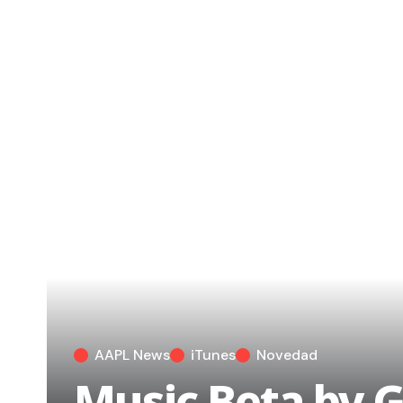
AAPL News
iTunes
Novedad
Music Beta by G