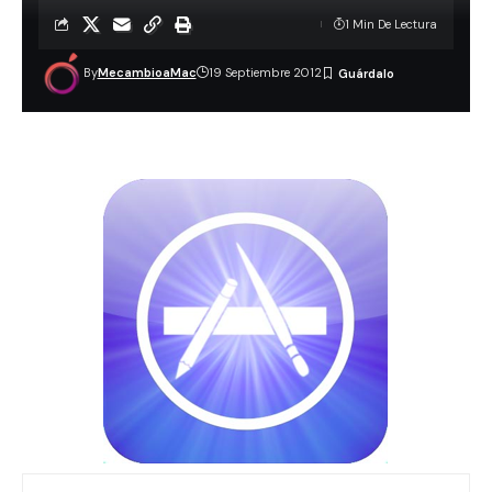
1 Min De Lectura
By
MecambioaMac
19 Septiembre 2012