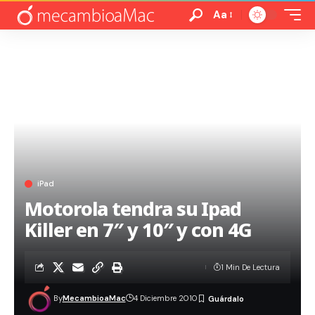
Aa
iPad
Motorola tendra su Ipad
Killer en 7″ y 10″ y con 4G
1 Min De Lectura
By
MecambioaMac
4 Diciembre 2010