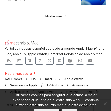
29 Junio 2026
Mostrar más
Portal de noticias español dedicado al mundo Apple: Mac, iPhone,
iPad, Apple TV, Apple Watch, HomePod, Servicios de Apple y más.
Hablamos sobre
AAPL News
iOS
macOS
Apple Watch
Servicios de Apple
TV & Home
Accesorios
Aplicaciones
Apple Events
Reviews
Opinión
Utilizamos cookies para asegurar que damos la mejor
experiencia al usuario en nuestro sitio web. Si continúa
utilizando este sitio asumiremos que está de acuerdo.
© 2008 mecambioaMac – Todo Apple y más | Design by
UNXON
Agency
.