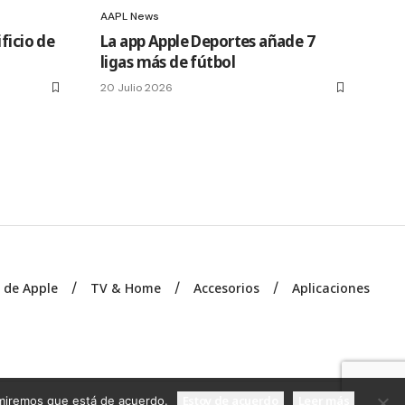
AAPL News
ficio de
La app Apple Deportes añade 7
ligas más de fútbol
20 Julio 2026
s de Apple
TV & Home
Accesorios
Aplicaciones
Estoy de acuerdo
Leer más
sumiremos que está de acuerdo.