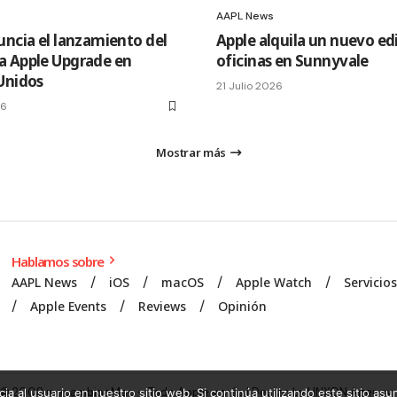
AAPL News
uncia el lanzamiento del
Apple alquila un nuevo edi
 Apple Upgrade en
oficinas en Sunnyvale
Unidos
21 Julio 2026
26
Mostrar más
Hablamos sobre
AAPL News
iOS
macOS
Apple Watch
Servicio
Apple Events
Reviews
Opinión
© 2008 mecambioaMac – Todo Apple y más | Design by
UNXON Agency
.
ia al usuario en nuestro sitio web. Si continúa utilizando este sitio a