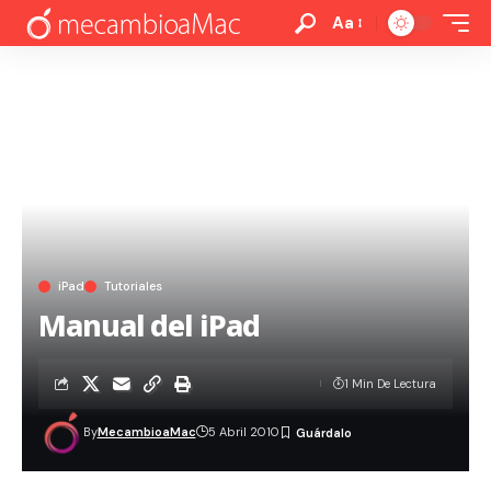
Aa
iPad
Tutoriales
Manual del iPad
1 Min De Lectura
By
MecambioaMac
5 Abril 2010