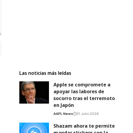
Las noticias más leídas
Apple se compromete a
apoyar las labores de
socorro tras el terremoto
en Japón
AAPL News
31 Julio 2026
Shazam ahora te permite
mandar stickers con la