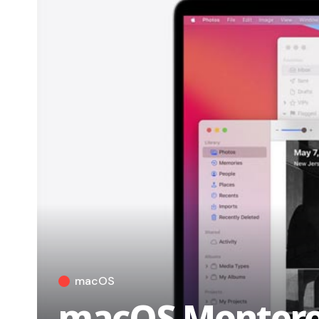
macOS
macOS Monterey 