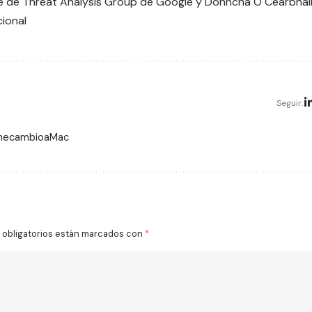
e de Threat Analysis Group de Google y Donncha Ó Cearbhail
cional
Seguir:
 mecambioaMac
obligatorios están marcados con
*