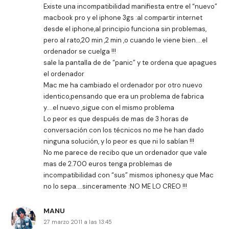
Existe una incompatibilidad manifiesta entre el “nuevo”
macbook pro y el iphone 3gs :al compartir internet
desde el iphone,al principio funciona sin problemas,
pero al rato,20 min ,2 min ,o cuando le viene bien….el
ordenador se cuelga !!!
sale la pantalla de de “panic” y te ordena que apagues
el ordenador
Mac me ha cambiado el ordenador por otro nuevo
identico,pensando que era un problema de fabrica
y….el nuevo ,sigue con el mismo problema
Lo peor es que después de mas de 3 horas de
conversación con los técnicos no me he han dado
ninguna solución, y lo peor es que ni lo sabían !!!
No me parece de recibo que un ordenador que vale
mas de 2.700 euros tenga problemas de
incompatibilidad con “sus” mismos iphones,y que Mac
no lo sepa….sinceramente :NO ME LO CREO !!!
MANU
27 marzo 2011 a las 13:45