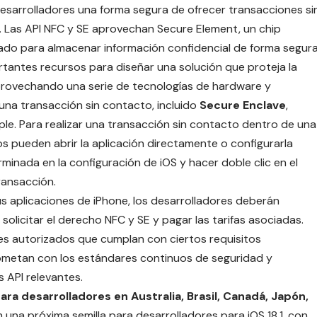
desarrolladores una forma segura de ofrecer transacciones si
. Las
API NFC y SE
aprovechan Secure Element, un chip
eñado para almacenar información confidencial de forma segur
rtantes recursos para diseñar una solución que proteja la
aprovechando una serie de tecnologías de hardware y
una transacción sin contacto, incluido
Secure Enclave
,
ple
. Para realizar una transacción sin contacto dentro de una
rios pueden abrir la aplicación directamente o configurarla
inada en la configuración de iOS y hacer doble clic en el
transacción.
s aplicaciones de iPhone, los desarrolladores deberán
olicitar el derecho NFC y SE y pagar las tarifas asociadas.
res autorizados que cumplan con ciertos requisitos
prometan con los estándares continuos de seguridad y
 API relevantes.
ara desarrolladores en Australia, Brasil, Canadá, Japón,
 una próxima semilla para desarrolladores para iOS 18.1, con