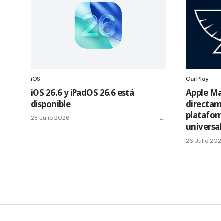
iOS
CarPlay
iOS 26.6 y iPadOS 26.6 está
Apple Ma
disponible
directam
platafor
28 Julio 2026
universa
26 Julio 20