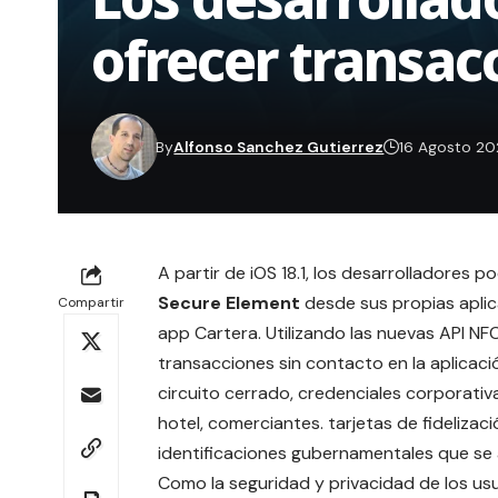
ofrecer transac
By
Alfonso Sanchez Gutierrez
16 Agosto 2
A partir de iOS 18.1, los
desarrolladores
pod
Secure Element
desde sus propias apli
Compartir
app
Cartera
. Utilizando las nuevas API N
transacciones sin contacto en la aplicaci
circuito cerrado, credenciales corporativa
hotel, comerciantes. tarjetas de fideliza
identificaciones gubernamentales que se a
Como la seguridad y privacidad de los us