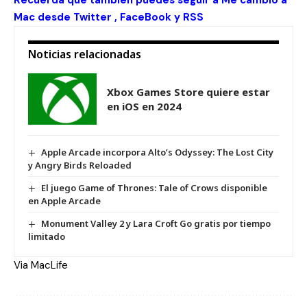
Recuerda que tambien puedes seguir a Me cambio a
Mac desde
Twitter
,
FaceBook
y
RSS
Noticias relacionadas
Xbox Games Store quiere estar
en iOS en 2024
Apple Arcade incorpora Alto’s Odyssey: The Lost City
y Angry Birds Reloaded
El juego Game of Thrones: Tale of Crows disponible
en Apple Arcade
Monument Valley 2 y Lara Croft Go gratis por tiempo
limitado
Via
MacLife