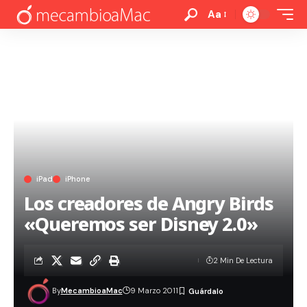
Aa
iPad
iPhone
Los creadores de Angry Birds
«Queremos ser Disney 2.0»
2 Min De Lectura
By
MecambioaMac
9 Marzo 2011