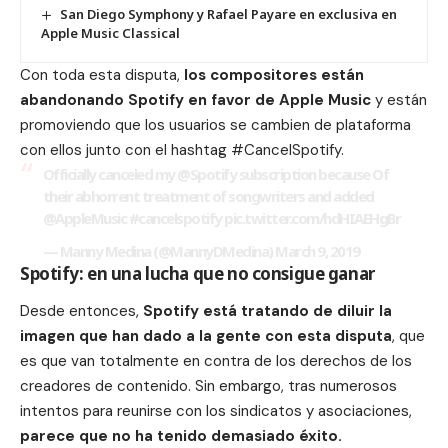
San Diego Symphony y Rafael Payare en exclusiva en
Apple Music Classical
Con toda esta disputa,
los compositores están
abandonando Spotify en favor de Apple Music
y están
promoviendo que los usuarios se cambien de plataforma
con ellos junto con el hashtag #CancelSpotify.
Officially canceled my
@Spotify
subscription because Of
their abhorrent treatment of songwriters and added
@AppleMusic
#cancelspotify
pic.twitter.com/hdHIAEHgBr
— Manny Medina (@MannyDMedina)
March 9, 2019
Spotify: en una lucha que no consigue ganar
Desde entonces,
Spotify está tratando de diluir la
imagen que han dado a la gente con esta disputa
, que
es que van totalmente en contra de los derechos de los
creadores de contenido. Sin embargo, tras numerosos
intentos para reunirse con los sindicatos y asociaciones,
parece que no ha tenido demasiado éxito.