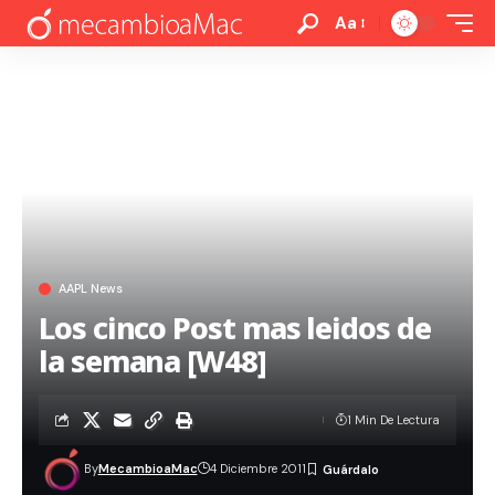
Aa
AAPL News
Los cinco Post mas leidos de
la semana [W48]
1 Min De Lectura
By
MecambioaMac
4 Diciembre 2011