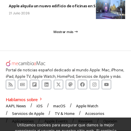
Apple alquila un nuevo edificio de oficinas en Sunnyvale
21 Julio 2026
Mostrar más
Portal de noticias español dedicado al mundo Apple: Mac, iPhone,
iPad, Apple TV, Apple Watch, HomePod, Servicios de Apple y más.
Hablamos sobre
AAPL News
iOS
macOS
Apple Watch
Servicios de Apple
TV & Home
Accesorios
Aplicaciones
Apple Events
Reviews
Opinión
Utilizamos cookies para asegurar que damos la mejor
experiencia al usuario en nuestro sitio web. Si continúa