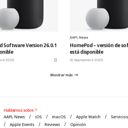
AAPL News
Software Version 26.0.1
HomePod – versión de so
onible
está disponible
bre 2025
16 Septiembre 2025
Mostrar más
Hablamos sobre
AAPL News
iOS
macOS
Apple Watch
Servicio
Apple Events
Reviews
Opinión