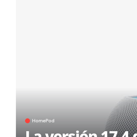
HomePod
La versión 17.4