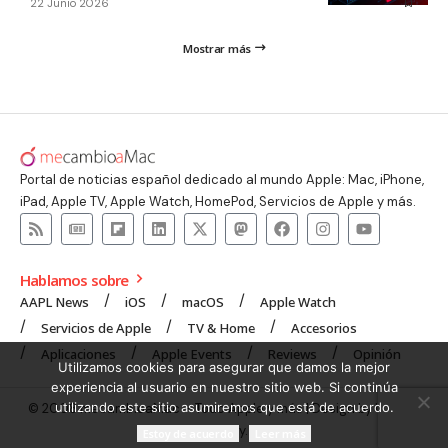
22 Junio 2026
Mostrar más
Portal de noticias español dedicado al mundo Apple: Mac, iPhone,
iPad, Apple TV, Apple Watch, HomePod, Servicios de Apple y más.
Hablamos sobre
AAPL News
iOS
macOS
Apple Watch
Servicios de Apple
TV & Home
Accesorios
Aplicaciones
Apple Events
Reviews
Opinión
Utilizamos cookies para asegurar que damos la mejor
experiencia al usuario en nuestro sitio web. Si continúa
utilizando este sitio asumiremos que está de acuerdo.
© 2008 mecambioaMac – Todo Apple y más | Design by
UNXON
Agency
.
Estoy de acuerdo
Leer más