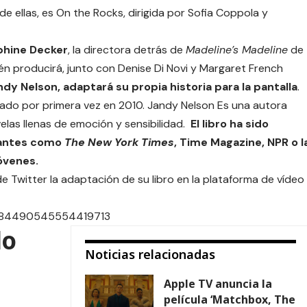
de ellas, es
On the Rocks
, dirigida por Sofia Coppola y
phine Decker
, la directora detrás de
Madeline’s Madeline
de
n producirá, junto con Denise Di Novi y Margaret French
ndy Nelson, adaptará su propia historia para la pantalla
.
cado por primera vez en 2010. Jandy Nelson Es una autora
las llenas de emoción y sensibilidad.
El libro ha sido
tantes como
The New York Times
, Time Magazine, NPR o l
Jóvenes.
e Twitter la adaptación de su libro en la plataforma de vídeo
/1184490545554419713
lo
Noticias relacionadas
Apple TV anuncia la
película ‘Matchbox, The