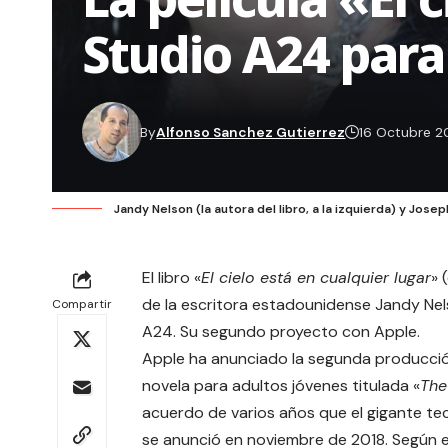
Studio A24 para
By
Alfonso Sanchez Gutierrez
16 Octubre 2
Jandy Nelson (la autora del libro, a la izquierda) y Jose
El libro «
El cielo está en cualquier lugar
» 
de la escritora estadounidense Jandy Nel
Compartir
A24. Su segundo proyecto con Apple.
Apple ha anunciado la segunda producció
novela para adultos jóvenes titulada «
The
acuerdo de varios años que el gigante te
se anunció en noviembre de 2018. Según e