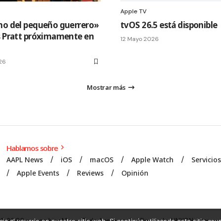
Apple TV
no del pequeño guerrero»
tvOS 26.5 está disponible
s Pratt próximamente en
12 Mayo 2026
26
Mostrar más
Hablamos sobre
AAPL News
iOS
macOS
Apple Watch
Servicio
Apple Events
Reviews
Opinión
© 2008 mecambioaMac – Todo Apple y más | Design by
UNXON Agency
.