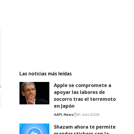
Las noticias más leídas
Apple se compromete a
apoyar las labores de
socorro tras el terremoto
en Japón
AAPL News
31 Julio 2026
Shazam ahora te permite
mandar stickers con la