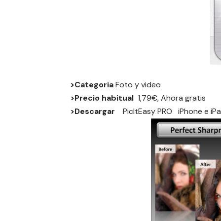
>Categoria
Foto y video
>Precio habitual
1,79€, Ahora gratis
>Descargar
PicItEasy PRO
iPhone
e
iP