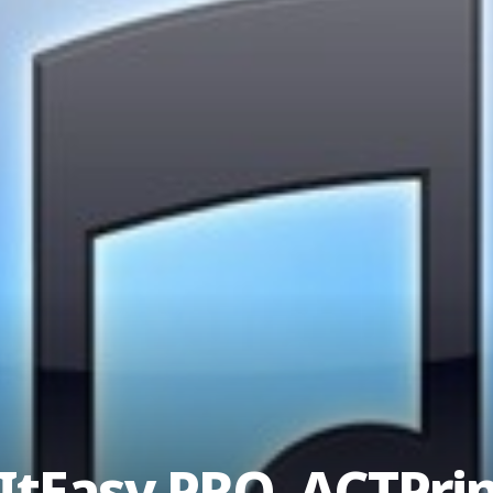
icItEasy PRO, ACTPri