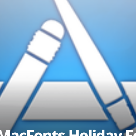
MacFonts Holiday F