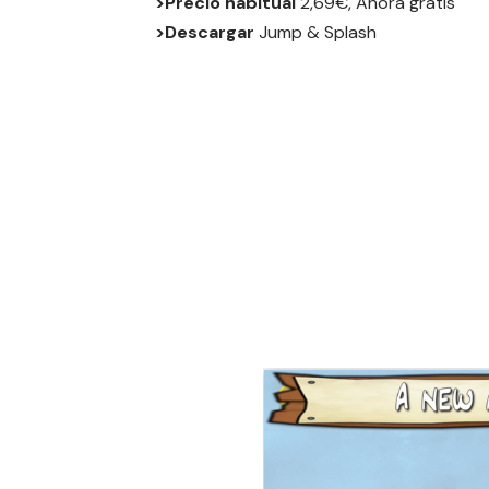
>Precio habitual
2,69€, Ahora gratis
>Descargar
Jump & Splash