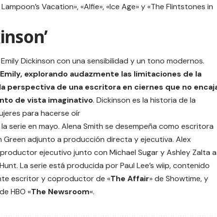
ampoon’s Vacation», «Alfie», «Ice Age» y «The Flintstones in
inson’
 Emily Dickinson con una sensibilidad y un tono modernos.
Emily, explorando audazmente las limitaciones de la
 la perspectiva de una escritora en ciernes que no encaj
nto de vista imaginativo
. Dickinson es la historia de la
ujeres para hacerse oír
 la serie en mayo. Alena Smith se desempeña como escritora
 Green adjunto a producción directa y ejecutiva. Alex
roductor ejecutivo junto con Michael Sugar y Ashley Zalta a
unt. La serie está producida por Paul Lee’s wiip, contenido
te escritor y coproductor de «
The Affair
» de Showtime, y
 de HBO «
The Newsroom
«.