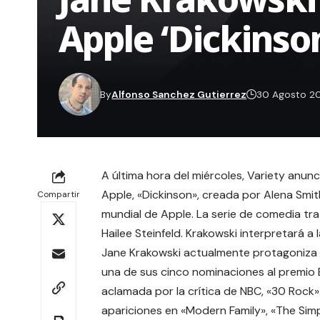
Apple ‘Dickinso
By
Alfonso Sanchez Gutierrez
30 Agosto 2
A última hora del miércoles,
Variety
anunci
Apple, «Dickinson», creada por Alena Smit
Compartir
mundial de Apple. La serie de comedia tra
Hailee Steinfeld
. Krakowski interpretará a l
Jane Krakowski actualmente protagoniza 
una de sus cinco nominaciones al premio
aclamada por la crítica de NBC, «30 Rock».
apariciones en «Modern Family», «The Simps