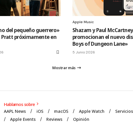
Apple Music
no del pequeño guerrero»
Shazam y Paul McCartne
s Pratt próximamente en
promocionan el nuevo di
Boys of Dungeon Lane»
26
5 Junio 2026
Mostrar más
Hablamos sobre
AAPL News
iOS
macOS
Apple Watch
Servicio
Apple Events
Reviews
Opinión