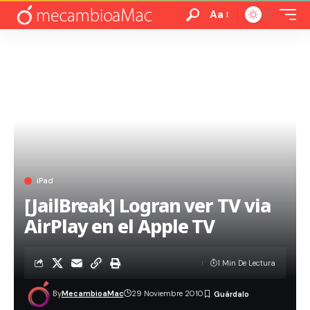
Aa
iPad
[JailBreak] Logran ver TV via
AirPlay en el Apple TV
1 Min De Lectura
By
MecambioaMac
29 Noviembre 2010