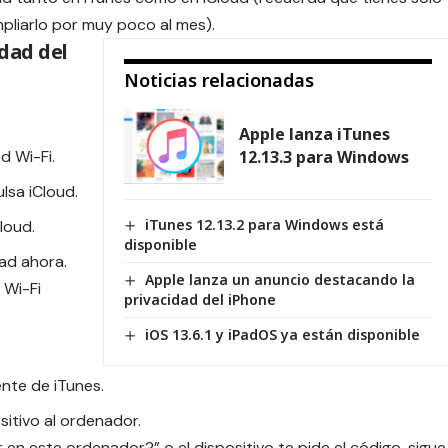
pliarlo por muy poco al mes).
dad del
Noticias relacionadas
Apple lanza iTunes
d Wi-Fi.
12.13.3 para Windows
lsa iCloud.
iTunes 12.13.2 para Windows está
loud.
disponible
dad ahora.
Apple lanza un anuncio destacando la
 Wi-Fi
privacidad del iPhone
iOS 13.6.1 y iPadOS ya están disponible
ente de iTunes.
sitivo al ordenador.
 en este ordenador?” o el dispositivo te pide el código, sigue