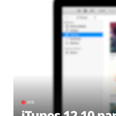
iOS
iTunes 12.10 pa