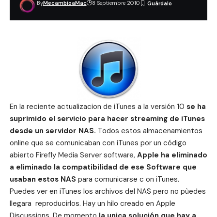
By
MecambioaMac
8 Septiembre 2010
En la reciente actualizacion de iTunes a la versión 10
se ha
suprimido el servicio para hacer streaming de iTunes
desde un servidor NAS.
Todos estos almacenamientos
online que se comunicaban con iTunes por un código
abierto
Firefly Media Server software,
Apple ha eliminado
a eliminado la compatibilidad de ese Software que
usaban estos NAS
para comunicarse c on iTunes.
Puedes ver en iTunes los archivos del NAS pero no pùedes
llegara reproducirlos. Hay
un hilo creado
en Apple
Discussions. De momento
la unica solución que hay a