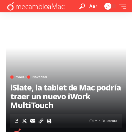
Aa
macOS
Novedad
iSlate, la tablet de Mac podría
traer un nuevo iWork
MultiTouch
1 Min De Lectura