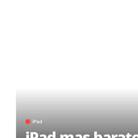
iPad
iPad mas barato