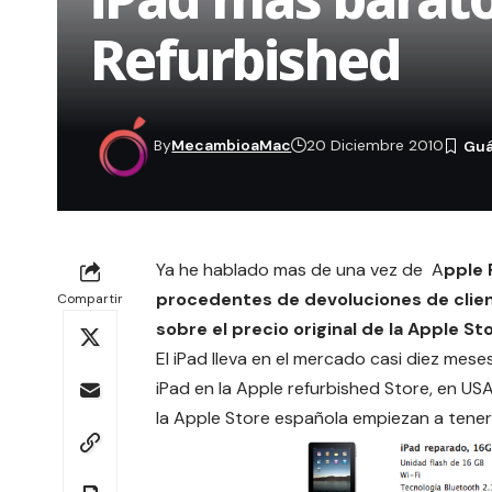
Refurbished
By
MecambioaMac
20 Diciembre 2010
Ya he hablado mas de una vez de
A
pple 
procedentes de devoluciones de clien
Compartir
sobre el precio original de la Apple St
El iPad lleva en el mercado casi diez mes
iPad en la Apple refurbished Store, en USA
la Apple Store española empiezan a tener