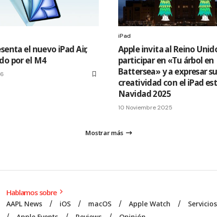
iPad
senta el nuevo iPad Air,
Apple invita al Reino Unid
do por el M4
participar en «Tu árbol en
Battersea» y a expresar s
26
creatividad con el iPad es
Navidad 2025
10 Noviembre 2025
Mostrar más
Hablamos sobre
AAPL News
iOS
macOS
Apple Watch
Servicio
Apple Events
Reviews
Opinión