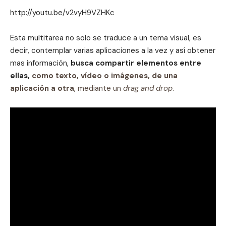
http://youtu.be/v2vyH9VZHKc
Esta multitarea no solo se traduce a un tema visual, es
decir, contemplar varias aplicaciones a la vez y así obtener
mas información,
busca compartir elementos entre
ellas,
como texto, vídeo o imágenes, de una
aplicación a otra
, mediante un
drag and drop
.