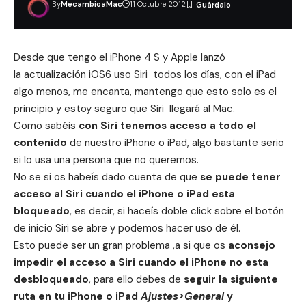
By
MecambioaMac
11 Octubre 2012
Desde que tengo el iPhone 4 S y Apple lanzó
la actualización
iOS6
uso Siri todos los días, con el iPad
algo menos, me encanta, mantengo que esto solo es el
principio y estoy seguro que Siri llegará al Mac.
Como sabéis
con
Siri
tenemos acceso a todo el
contenido
de nuestro iPhone o iPad, algo bastante serio
si lo usa una persona que no queremos.
No se si os habeís dado cuenta de que
se puede tener
acceso al Siri cuando el
iPhone o iPad esta
bloqueado
, es decir, si haceís doble click sobre el botón
de inicio Siri se abre y podemos hacer uso de él.
Esto puede ser un gran problema ,a si que os
aconsejo
impedir el acceso a Siri cuando el iPhone no esta
desbloqueado
, para ello debes de
seguir la siguiente
ruta en tu iPhone o iPad
Ajustes>General
y