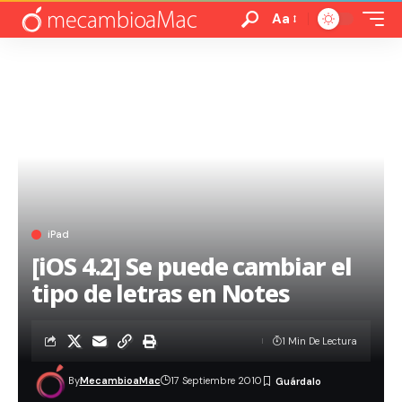
Aa
iPad
[iOS 4.2] Se puede cambiar el
tipo de letras en Notes
1 Min De Lectura
By
MecambioaMac
17 Septiembre 2010