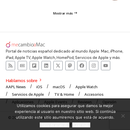
Mostrar más
Portal de noticias español dedicado al mundo Apple: Mac, iPhone,
iPad, Apple TV, Apple Watch, HomePod, Servicios de Apple y más.
Hablamos sobre
AAPL News
iOS
macOS
Apple Watch
Servicios de Apple
TV & Home
Accesorios
Aplicaciones
Apple Events
Reviews
Opinión
Utilizamos cookies para asegurar que damos la mejor
experiencia al usuario en nuestro sitio web. Si continúa
utilizando este sitio asumiremos que está de acuerdo.
© 2008 mecambioaMac – Todo Apple y más | Design by
UNXON
Agency
.
Estoy de acuerdo
Leer más