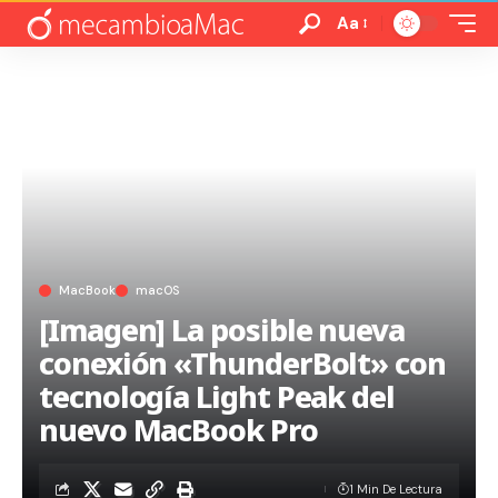
Aa
MacBook
macOS
[Imagen] La posible nueva
conexión «ThunderBolt» con
tecnología Light Peak del
nuevo MacBook Pro
1 Min De Lectura