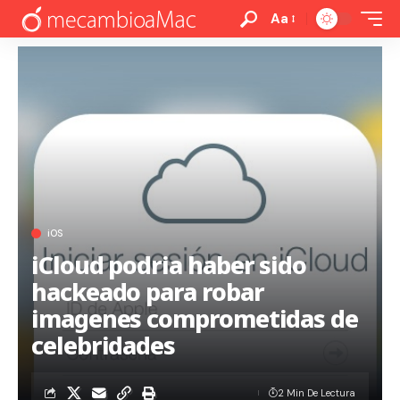
Aa
iOS
iCloud podria haber sido
hackeado para robar
imagenes comprometidas de
celebridades
2 Min De Lectura