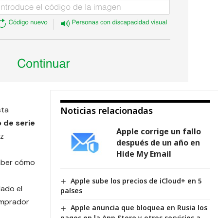
sta
Noticias relacionadas
 de serie
Apple corrige un fallo
ez
después de un año en
Hide My Email
saber cómo
Apple sube los precios de iCloud+ en 5
ado el
países
omprador
Apple anuncia que bloquea en Rusia los
pagos en la App Store y otros servicios a