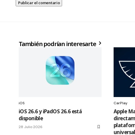
También podrían interesarte
iOS
CarPlay
iOS 26.6 y iPadOS 26.6 está
Apple Ma
disponible
directam
platafor
28 Julio 2026
universa