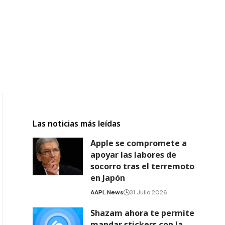
Las noticias más leídas
Apple se compromete a
apoyar las labores de
socorro tras el terremoto
en Japón
AAPL News
31 Julio 2026
Shazam ahora te permite
mandar stickers con la