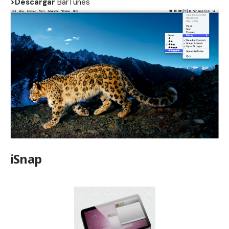
>Descargar
BarTunes
iSnap