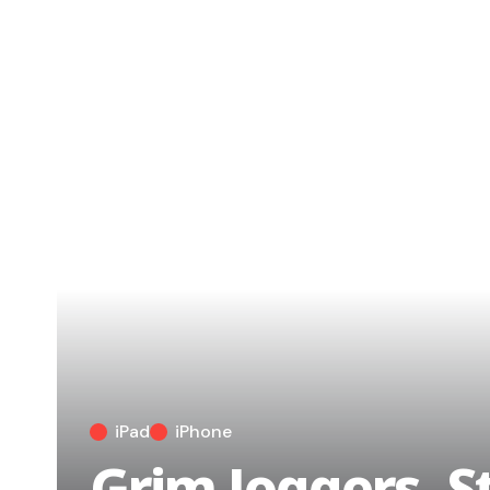
iPad
iPhone
Grim Joggers, 