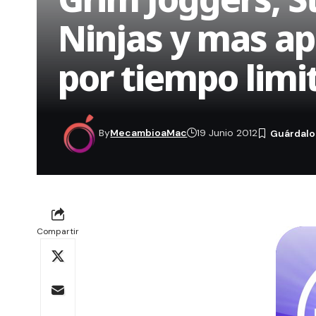
Ninjas y mas ap
por tiempo limit
By
MecambioaMac
19 Junio 2012
Compartir