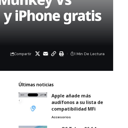
 y iPhone gratis
1 Min De Lectura
Compartir
Últimas noticias
Apple añade más
audífonos a su lista de
compatibilidad MFi
Accesorios