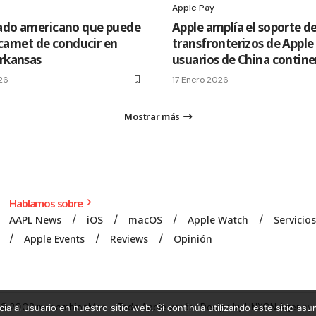
Apple Pay
ado americano que puede
Apple amplía el soporte d
 carnet de conducir en
transfronterizos de Apple
Arkansas
usuarios de China contine
26
17 Enero 2026
Mostrar más
Hablamos sobre
AAPL News
iOS
macOS
Apple Watch
Servicio
Apple Events
Reviews
Opinión
© 2008 mecambioaMac – Todo Apple y más | Design by
UNXON Agency
.
ia al usuario en nuestro sitio web. Si continúa utilizando este sitio a