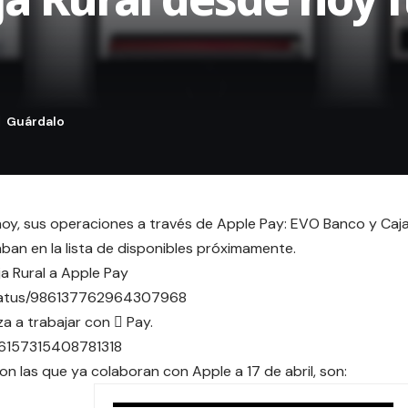
y, sus operaciones a través de Apple Pay: EVO Banco y Caj
aban en la lista de disponibles próximamente.
a Rural a Apple Pay
tatus/986137762964307968
za a trabajar con  Pay.
86157315408781318
con las que ya colaboran con Apple a 17 de abril, son: