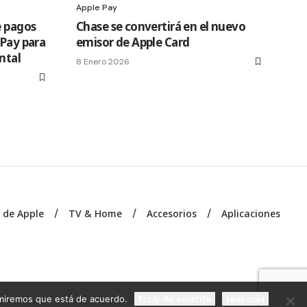
Apple Pay
e pagos
Chase se convertirá en el nuevo
 Pay para
emisor de Apple Card
ntal
8 Enero 2026
s de Apple
TV & Home
Accesorios
Aplicaciones
Estoy de acuerdo
Leer más
sumiremos que está de acuerdo.