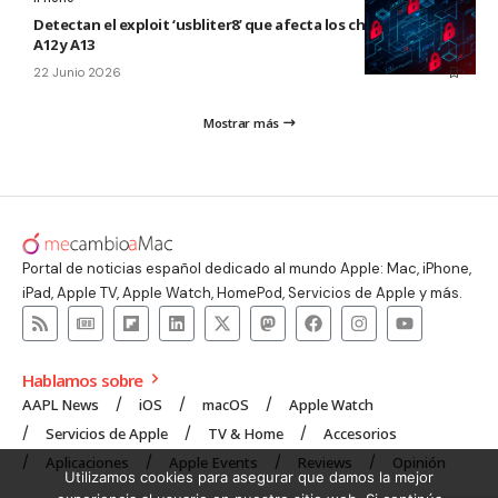
Detectan el exploit ‘usbliter8’ que afecta los chips de Apple
A12 y A13
22 Junio 2026
Mostrar más
Portal de noticias español dedicado al mundo Apple: Mac, iPhone,
iPad, Apple TV, Apple Watch, HomePod, Servicios de Apple y más.
Hablamos sobre
AAPL News
iOS
macOS
Apple Watch
Servicios de Apple
TV & Home
Accesorios
Aplicaciones
Apple Events
Reviews
Opinión
Utilizamos cookies para asegurar que damos la mejor