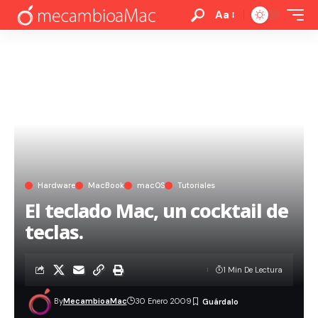
Aa
Hardware
MacBook
macOS
Tutoriales
El teclado Mac, un cocktail de
teclas.
1 Min De Lectura
By
MecambioaMac
30 Enero 2009