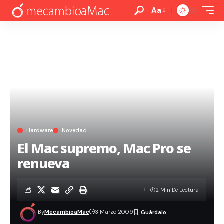
Aa
Hardware
Novedad
El Mac supremo, Mac Pro se
renueva
2 Min De Lectura
By
MecambioaMac
3 Marzo 2009