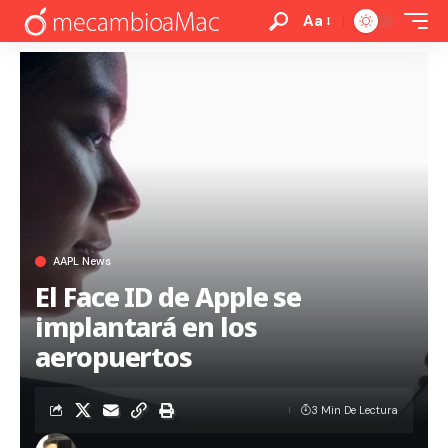
Aa
AAPL News
El Face ID de Apple se
implantará en los
aeropuertos
3 Min De Lectura