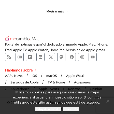
Mostrar más
Portal de noticias español dedicado al mundo Apple: Mac, iPhone,
iPad, Apple TV, Apple Watch, HomePod, Servicios de Apple y más.
Hablamos sobre
AAPL News
iOS
macOS
Apple Watch
Servicios de Apple
TV & Home
Accesorios
Aplicaciones
Apple Events
Reviews
Opinión
Utilizamos cookies para asegurar que damos la mejor
experiencia al usuario en nuestro sitio web. Si continúa
utilizando este sitio asumiremos que está de acuerdo.
© 2008 mecambioaMac – Todo Apple y más | Design by
UNXON
Agency
.
Estoy de acuerdo
Leer más