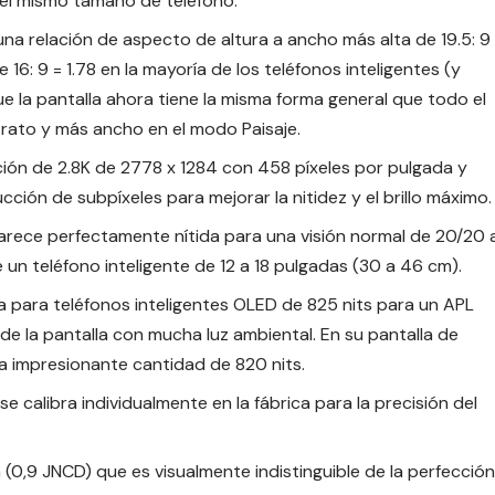
 el mismo tamaño de teléfono.
una relación de aspecto de altura a ancho más alta de 19.5: 9
16: 9 = 1.78 en la mayoría de los teléfonos inteligentes (y
e la pantalla ahora tiene la misma forma general que todo el
trato y más ancho en el modo Paisaje.
ución de 2.8K de 2778 x 1284 con 458 píxeles por pulgada y
ión de subpíxeles para mejorar la nitidez y el brillo máximo.
parece perfectamente nítida para una visión normal de 20/20 
e un teléfono inteligente de 12 a 18 pulgadas (30 a 46 cm).
ta para teléfonos inteligentes OLED de 825 nits para un APL
d de la pantalla con mucha luz ambiental. En su pantalla de
 la impresionante cantidad de 820 nits.
e calibra individualmente en la fábrica para la precisión del
 (0,9 JNCD) que es visualmente indistinguible de la perfección