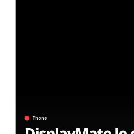
iPhone
DisplayMate le 