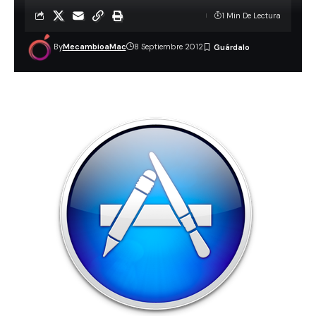
1 Min De Lectura
By
MecambioaMac
8 Septiembre 2012