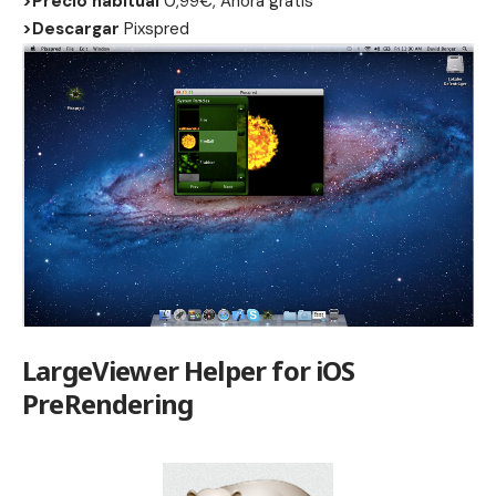
>Precio habitual
0,99€, Ahora gratis
>Descargar
Pixspred
LargeViewer Helper for iOS
PreRendering